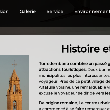
sion
Galerie
Service
Environnemen
Histoire e
Torredembarra combine un passé gl
attractions touristiques.
Deux bonnes
municipalités les plus intéressante
voyageur. Près de ce petit village d
Altafulla voisine, une remarquable vi
excuse le voyageur se dirige vers les
De
origine romaine
, Le centre urba
a commencé à se faire remarquer av