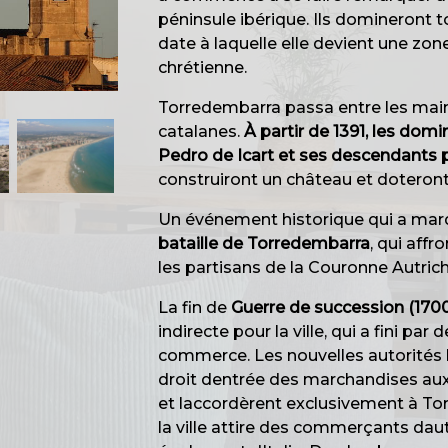
péninsule ibérique. Ils domineront t
date à laquelle elle devient une zon
chrétienne.
Torredembarra passa entre les main
catalanes.
À partir de 1391, les dom
Pedro de Icart et ses descendants pe
construiront un château et doteront l
Un événement historique qui a marqué
bataille de Torredembarra
, qui affr
les partisans de la Couronne Autrich
La fin de
Guerre de succession (1700
indirecte pour la ville, qui a fini par
commerce. Les nouvelles autorités
droit dentrée des marchandises au
et laccordèrent exclusivement à To
la ville attire des commerçants dau