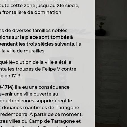
oute cette zone jusqu au XIe siècle,
e frontalière de domination
s de diverses familles nobles
inions sur la place sont tombés à
ndant les trois siècles suivants.
Ils
a ville de murailles.
 lévolution de la ville a été la
onta les troupes de Felipe V contre
e en 1713.
-1714)
il a eu une conséquence
 devenir une ville ouverte au
 bourboniennes supprimèrent le
x douanes maritimes de Tarragone
rredembarra. À partir de ce moment,
tres villes du Camp de Tarragone et