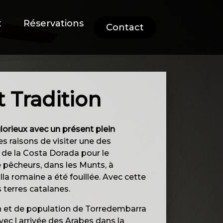
t
Réservations
Contact
t Tradition
orieux avec un présent plein
 raisons de visiter une des
s de la Costa Dorada pour le
e pêcheurs, dans les Munts, à
lla romaine a été fouillée. Avec cette
 terres catalanes.
in et de population de Torredembarra
ec l arrivée des Arabes dans la